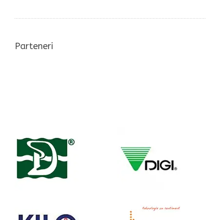
Parteneri
Case de marcat si
balante electronice in
Cluj Napoca