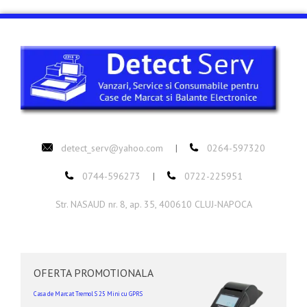
detect_serv@yahoo.com
0264-597320
|
0744-596273
0722-225951
|
Str. NASAUD nr. 8, ap. 35, 400610 CLUJ-NAPOCA
OFERTA PROMOTIONALA
Casa de Marcat Tremol S 25 Mini cu GPRS