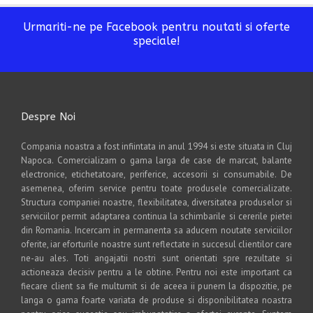
Urmariti-ne pe Facebook pentru noutati si oferte
speciale!
Despre Noi
Compania noastra a fost infiintata in anul 1994 si este situata in Cluj
Napoca. Comercializam o gama larga de case de marcat, balante
electronice, etichetatoare, periferice, accesorii si consumabile. De
asemenea, oferim service pentru toate produsele comercializate.
Structura companiei noastre, flexibilitatea, diversitatea produselor si
serviciilor permit adaptarea continua la schimbarile si cererile pietei
din Romania. Incercam in permanenta sa aducem noutate serviciilor
oferite, iar eforturile noastre sunt reflectate in succesul clientilor care
ne-au ales. Toti angajatii nostri sunt orientati spre rezultate si
actioneaza decisiv pentru a le obtine. Pentru noi este important ca
fiecare client sa fie multumit si de aceea ii punem la dispozitie, pe
langa o gama foarte variata de produse si disponibilitatea noastra