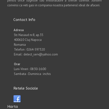
pentru orice sugestie sau imbunatatire a ofertei curente. Suntem
convinsi ca veti gasi in compania noastra partenerul ideal de afaceri.
Contact Info
Adresa
Str. Nasaud nr.8, ap.35
400610 Cluj Napoca
Romania
Telefon : 0264-597320
Email : detect_serv@yahoo.com
Orar
Luni-Vineri : 08:30-16:00
Sambata - Duminica : inchis
Retele Sociale
Harta