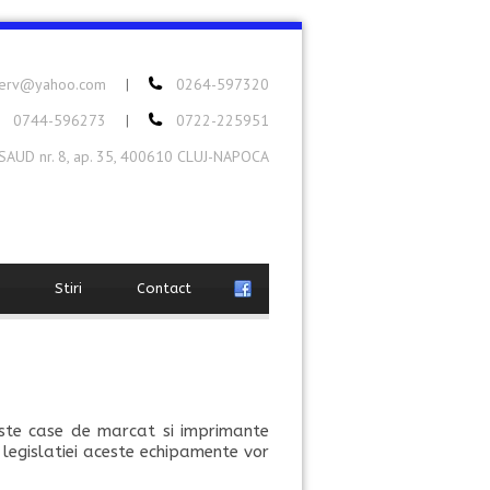
serv@yahoo.com
0264-597320
|
0744-596273
0722-225951
|
ASAUD nr. 8, ap. 35, 400610 CLUJ-NAPOCA
Stiri
Contact
este case de marcat si imprimante
m legislatiei aceste echipamente vor