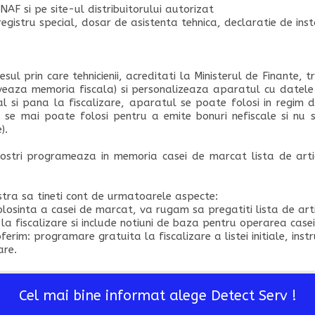
NAF si pe site-ul distribuitorului autorizat
registru special, dosar de asistenta tehnica, declaratie de ins
cesul prin care tehnicienii, acreditati la Ministerul de Finant
iveaza memoria fiscala) si personalizeaza aparatul cu datele u
 si pana la fiscalizare, aparatul se poate folosi in regim 
se mai poate folosi pentru a emite bonuri nefiscale si nu 
).
 nostri programeaza in memoria casei de marcat lista de artic
ra sa tineti cont de urmatoarele aspecte:
olosinta a casei de marcat, va rugam sa pregatiti lista de arti
 la fiscalizare si include notiuni de baza pentru operarea case
rim: programare gratuita la fiscalizare a listei initiale, instru
are.
Cel mai bine informat alege Detect Serv !