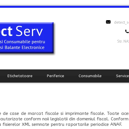
detect_
Str. N
Etichetatoare
Periferice
Consumabile
Service
 de case de marcat fiscale si imprimante fiscale. Toate ac
t autorizate conform noii legislatii din domeniul fiscal. Confor
 fisierelor XML semnate pentru raportarile periodice ANAF.