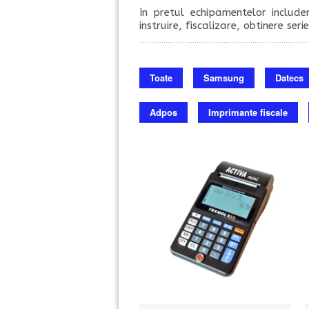
In pretul echipamentelor include
instruire, fiscalizare, obtinere ser
Toate
Samsung
Datecs
Adpos
Imprimante fiscale