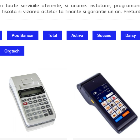
m toate serviciile aferente, si anume: instalare, programar
ie fiscala si vizarea actelor la finante si garantie un an. Pretur
Pos Bancar
Total
Activa
Succes
Daisy
Orgtech