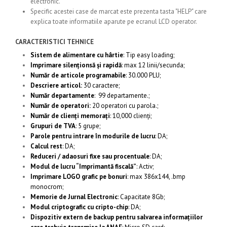
electronic.
Specific acestei case de marcat este prezenta tasta "HELP" care
explica toate informatiile aparute pe ecranul LCD operator.
CARACTERISTICI TEHNICE
Sistem de alimentare cu hârtie
: Tip easy loading;
Imprimare silenționsă și rapidă
: max 12 linii/secunda;
Număr de articole programabile
: 30.000 PLU;
Descriere articol:
30 caractere;
Număr departamente
: 99 departamente.;
Număr de operatori:
20 operatori cu parola.;
Număr de clienți memorați
: 10,000 clienți;
Grupuri de TVA
: 5 grupe;
Parole pentru intrare în modurile de lucru
: DA;
Calcul rest
: DA;
Reduceri / adaosuri fixe sau procentuale
: DA;
Modul de lucru “Imprimantă fiscală”
: Activ;
Imprimare LOGO grafic pe bonuri
: max 386x144, .bmp
monocrom;
Memorie de Jurnal Electronic
: Capacitate 8Gb;
Modul criptografic cu cripto-chip
: DA;
Dispozitiv extern de backup pentru salvarea informațiilor