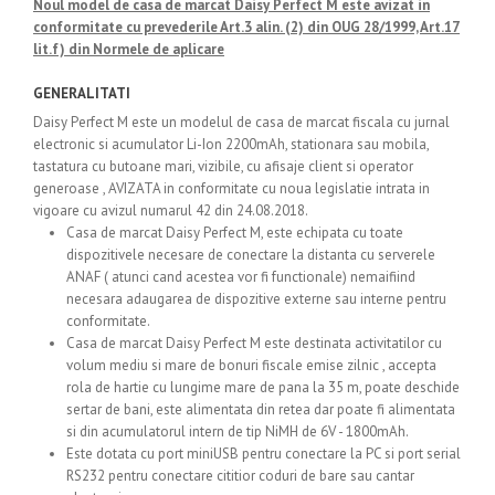
Noul model de casa de marcat Daisy Perfect M este avizat in
conformitate cu prevederile Art.3 alin. (2) din OUG 28/1999, Art.17
lit.f) din Normele de aplicare
GENERALITATI
Daisy Perfect M este un modelul de casa de marcat fiscala cu jurnal
electronic si acumulator Li-Ion 2200mAh, stationara sau mobila,
tastatura cu butoane mari, vizibile, cu afisaje client si operator
generoase , AVIZATA in conformitate cu noua legislatie intrata in
vigoare cu avizul numarul 42 din 24.08.2018.
Casa de marcat Daisy Perfect M, este echipata cu toate
dispozitivele necesare de conectare la distanta cu serverele
ANAF ( atunci cand acestea vor fi functionale) nemaifiind
necesara adaugarea de dispozitive externe sau interne pentru
conformitate.
Casa de marcat Daisy Perfect M este destinata activitatilor cu
volum mediu si mare de bonuri fiscale emise zilnic , accepta
rola de hartie cu lungime mare de pana la 35 m, poate deschide
sertar de bani, este alimentata din retea dar poate fi alimentata
si din acumulatorul intern de tip NiMH de 6V - 1800mAh.
Este dotata cu port miniUSB pentru conectare la PC si port serial
RS232 pentru conectare cititior coduri de bare sau cantar