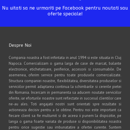
Nu uitati sa ne urmariti pe Facebook pentru noutati sau
oferte speciale!
Despre Noi
Compania noastra a fost infiintata in anul 1994 si este situata in Cluj
Napoca. Comercializam o gama larga de case de marcat, balante
electronice, etichetatoare, periferice, accesorii si consumabile. De
asemenea, oferim service pentru toate produsele comercializate.
Structura companiei noastre, flexibilitatea, diversitatea produselor si
serviciilor permit adaptarea continua la schimbarile si cererile pietei
din Romania. Incercam in permanenta sa aducem noutate serviciilor
oferite, iar eforturile noastre sunt reflectate in succesul clientilor care
ne-au ales. Toti angajatii nostri sunt orientati spre rezultate si
actioneaza decisiv pentru a le obtine. Pentru noi este important ca
fiecare client sa fie multumit si de aceea ii punem la dispozitie, pe
langa o gama foarte variata de produse si disponibilitatea noastra
pentru orice sugestie sau imbunatatire a ofertei curente. Suntem