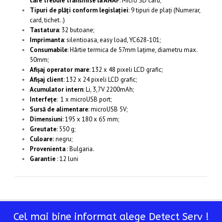
care trebuie transmise la ANAF
: Micro SD card;
Tipuri de plăți conform legislației
: 9 tipuri de plați (Numerar,
card, tichet..)
Tastatura
: 32 butoane;
Imprimanta
: silentioasa, easy load, YC628-101;
Consumabile
: Hârtie termica de 57mm lațime, diametru max.
50mm;
Afișaj operator mare
: 132 x 48 pixeli LCD grafic;
Afișaj client
: 132 x 24 pixeli LCD grafic;
Acumulator intern
: Li, 3,7V 2200mAh;
Interfețe
: 1 x microUSB port;
Sursă de alimentare
: microUSB 5V;
Dimensiuni
: 195 х 180 х 65 mm;
Greutate
: 550 g;
Culoare:
negru;
Provenienta
: Bulgaria.
Garantie
: 12 luni
Cel mai bine informat alege Detect Serv !