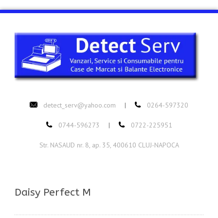
detect_serv@yahoo.com
0264-597320
|
0744-596273
0722-225951
|
Str. NASAUD nr. 8, ap. 35, 400610 CLUJ-NAPOCA
Daisy Perfect M