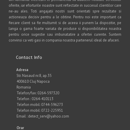
oferite, iar eforturile noastre sunt reflectate in succesul clientilor care
ne-au ales. Toti angajatii nostri sunt orientati spre rezultate si
actioneaza decisiv pentru a le obtine. Pentru noi este important ca
fiecare client sa fie multumit si de aceea ii punem la dispozitie, pe
langa o gama foarte variata de produse si disponibilitatea noastra
pentru orice sugestie sau imbunatatire a ofertei curente. Suntem
convinsi ca veti gasi in compania noastra partenerul ideal de afaceri.
Contact Info
Adresa
Str. Nasaud nr.8, ap.35
400610 Cluj Napoca
Romania
Telefon/fax: 0264-597320
Telefon : 0264-410113
Telefon mobil: 0744-596273
Telefon mobil: 0722-225951
Email : detect_serv@yahoo.com
Orar