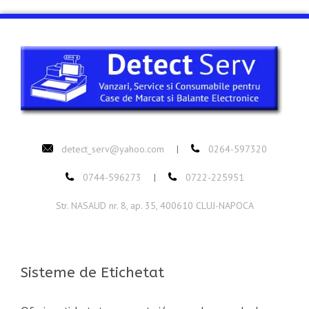
detect_serv@yahoo.com
0264-597320
|
0744-596273
0722-225951
|
Str. NASAUD nr. 8, ap. 35, 400610 CLUJ-NAPOCA
Sisteme de Etichetat