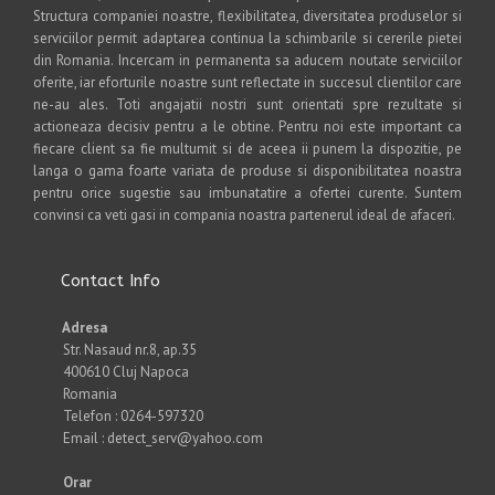
Structura companiei noastre, flexibilitatea, diversitatea produselor si
serviciilor permit adaptarea continua la schimbarile si cererile pietei
din Romania. Incercam in permanenta sa aducem noutate serviciilor
oferite, iar eforturile noastre sunt reflectate in succesul clientilor care
ne-au ales. Toti angajatii nostri sunt orientati spre rezultate si
actioneaza decisiv pentru a le obtine. Pentru noi este important ca
fiecare client sa fie multumit si de aceea ii punem la dispozitie, pe
langa o gama foarte variata de produse si disponibilitatea noastra
pentru orice sugestie sau imbunatatire a ofertei curente. Suntem
convinsi ca veti gasi in compania noastra partenerul ideal de afaceri.
Contact Info
Adresa
Str. Nasaud nr.8, ap.35
400610 Cluj Napoca
Romania
Telefon : 0264-597320
Email : detect_serv@yahoo.com
Orar