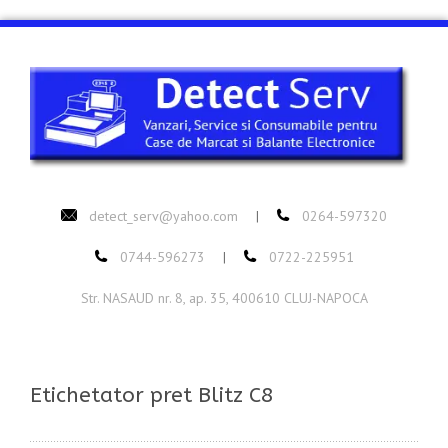
detect_serv@yahoo.com
0264-597320
|
0744-596273
0722-225951
|
Str. NASAUD nr. 8, ap. 35, 400610 CLUJ-NAPOCA
Etichetator pret Blitz C8