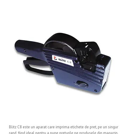
Blitz C8 este un aparat care imprima etichete de pret, pe un singur
rand, fiind ideal pentru a pune preturile pe produsele din magazin.