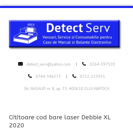
detect_serv@yahoo.com
0264-597320
|
0744-596273
0722-225951
|
Str. NASAUD nr. 8, ap. 35, 400610 CLUJ-NAPOCA
Cititoare cod bare laser Debbie XL
2020