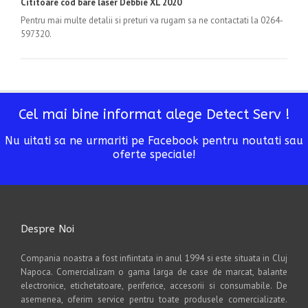
Cititoare cod bare laser Debbie XL 2020
Pentru mai multe detalii si preturi va rugam sa ne contactati la 0264-
597320.
Cel mai bine informat alege Detect Serv !
Nu uitati sa ne urmariti pe Facebook pentru noutati sau
oferte speciale!
Despre Noi
Compania noastra a fost infiintata in anul 1994 si este situata in Cluj
Napoca. Comercializam o gama larga de case de marcat, balante
electronice, etichetatoare, periferice, accesorii si consumabile. De
asemenea, oferim service pentru toate produsele comercializate.