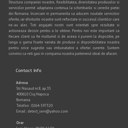
Structura companiei noastre, flexibilitatea, diversitatea produselor si
serviciilor permit adaptarea continua la schimbarile si cererile pietei
din Romania. Incercam in permanenta sa aducem noutate serviciilor
oferite, iar eforturile noastre sunt reflectate in succesul clientilor care
ne-au ales. Toti angajatii nostri sunt orientati spre rezultate si
actioneaza decisiv pentru a le obtine. Pentru noi este important ca
fiecare client sa fie multumit si de aceea ii punem la dispozitie, pe
langa o gama foarte variata de produse si disponibilitatea noastra
pentru orice sugestie sau imbunatatire a ofertei curente. Suntem
convinsi ca veti gasi in compania noastra partenerul ideal de afaceri.
Contact Info
Adresa
Str. Nasaud nr.8, ap.35
400610 Cluj Napoca
Romania
Telefon : 0264-597320
Email : detect_serv@yahoo.com
Orar