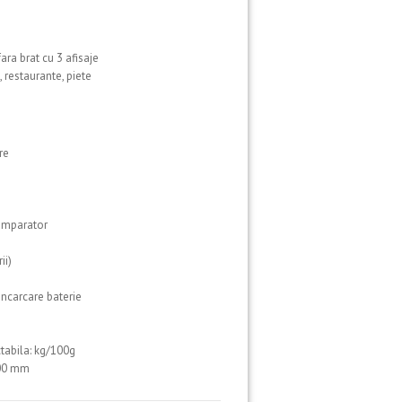
ra brat cu 3 afisaje
restaurante, piete
re
umparator
ii)
 incarcare baterie
tabila: kg/100g
300 mm