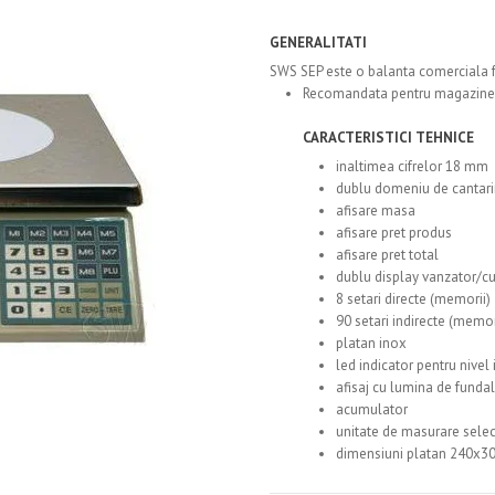
GENERALITATI
SWS SEP este o balanta comerciala fa
Recomandata pentru magazine, 
CARACTERISTICI TEHNICE
inaltimea cifrelor 18 mm
dublu domeniu de cantari
afisare masa
afisare pret produs
afisare pret total
dublu display vanzator/c
8 setari directe (memorii)
90 setari indirecte (memor
platan inox
led indicator pentru nivel
afisaj cu lumina de fundal
acumulator
unitate de masurare selec
dimensiuni platan 240x