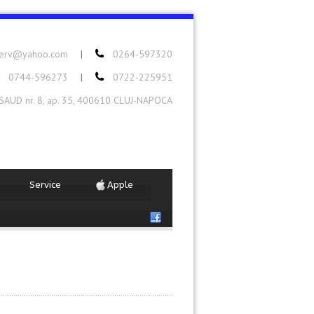
serv@yahoo.com
0264-597320
|
0744-596273
0722-225951
|
ASAUD nr. 8, ap. 35, 400610 CLUJ-NAPOCA
Service
Apple