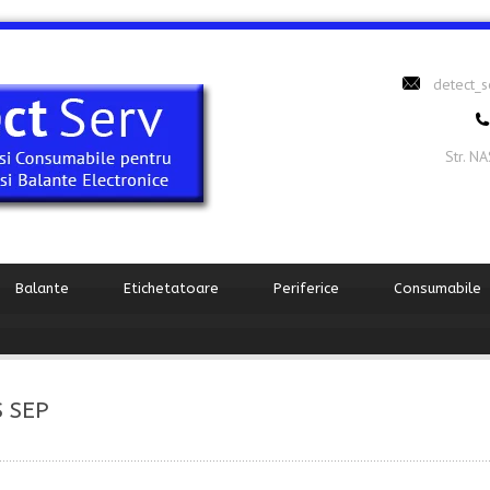
detect_
Str. N
Balante
Etichetatoare
Periferice
Consumabile
S SEP