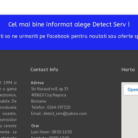
Cel mai bine informat alege Detect Serv !
ti sa ne urmariti pe Facebook pentru noutati sau oferte s
Contact Info
Harta
l 1994 si
Adresa
am o gama
Str. Nasaud nr.8, ap.35
ctronice,
400610 Cluj Napoca
mabile. De
Romania
produsele
Telefon : 0264-597320
noastre,
Email : detect_serv@yahoo.com
erviciilor
i cererile
Orar
anenta sa
Luni-Vineri : 08:30-16:30