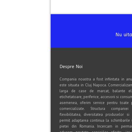
Nu uita
Despre Noi
Compania noastra a fost infiintata in anu
este situata in Cluj Napoca. Comercializ
larga de case de marcat, balante ele
etichetatoare, periferice, accesorii si consu
asemenea, oferim service pentru toate 
comercializate. Structura companiei 
flexibilitatea, diversitatea produselor si s
permit adaptarea continua la schimbarile s
pietei din Romania. Incercam in perm