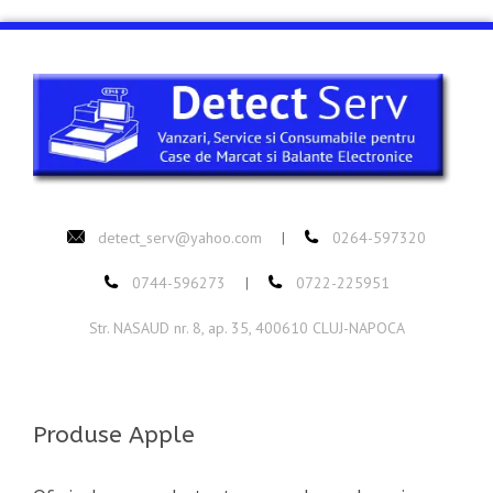
detect_serv@yahoo.com
0264-597320
|
0744-596273
0722-225951
|
Str. NASAUD nr. 8, ap. 35, 400610 CLUJ-NAPOCA
Produse Apple