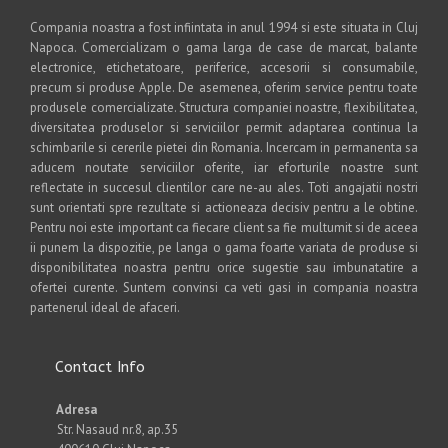
Compania noastra a fost infiintata in anul 1994 si este situata in Cluj
Napoca. Comercializam o gama larga de case de marcat, balante
electronice, etichetatoare, periferice, accesorii si consumabile,
precum si produse Apple. De asemenea, oferim service pentru toate
produsele comercializate. Structura companiei noastre, flexibilitatea,
diversitatea produselor si serviciilor permit adaptarea continua la
schimbarile si cererile pietei din Romania. Incercam in permanenta sa
aducem noutate serviciilor oferite, iar eforturile noastre sunt
reflectate in succesul clientilor care ne-au ales. Toti angajatii nostri
sunt orientati spre rezultate si actioneaza decisiv pentru a le obtine.
Pentru noi este important ca fiecare client sa fie multumit si de aceea
ii punem la dispozitie, pe langa o gama foarte variata de produse si
disponibilitatea noastra pentru orice sugestie sau imbunatatire a
ofertei curente. Suntem convinsi ca veti gasi in compania noastra
partenerul ideal de afaceri.
Contact Info
Adresa
Str. Nasaud nr.8, ap.35