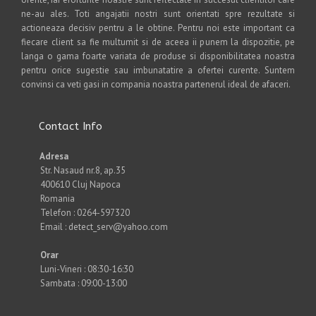
ne-au ales. Toti angajatii nostri sunt orientati spre rezultate si
actioneaza decisiv pentru a le obtine. Pentru noi este important ca
fiecare client sa fie multumit si de aceea ii punem la dispozitie, pe
langa o gama foarte variata de produse si disponibilitatea noastra
pentru orice sugestie sau imbunatatire a ofertei curente. Suntem
convinsi ca veti gasi in compania noastra partenerul ideal de afaceri.
Contact Info
Adresa
Str. Nasaud nr.8, ap.35
400610 Cluj Napoca
Romania
Telefon : 0264-597320
Email : detect_serv@yahoo.com
Orar
Luni-Vineri : 08:30-16:30
Sambata : 09:00-13:00