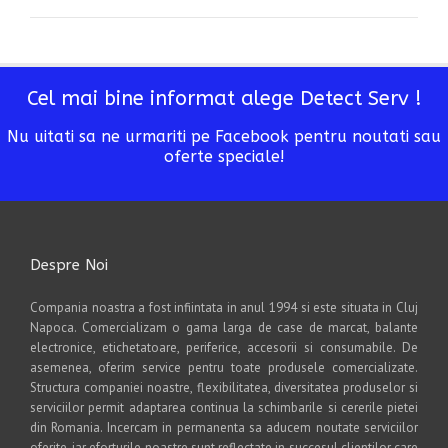
Cel mai bine informat alege Detect Serv !
Nu uitati sa ne urmariti pe Facebook pentru noutati sau
oferte speciale!
Despre Noi
Compania noastra a fost infiintata in anul 1994 si este situata in Cluj
Napoca. Comercializam o gama larga de case de marcat, balante
electronice, etichetatoare, periferice, accesorii si consumabile. De
asemenea, oferim service pentru toate produsele comercializate.
Structura companiei noastre, flexibilitatea, diversitatea produselor si
serviciilor permit adaptarea continua la schimbarile si cererile pietei
din Romania. Incercam in permanenta sa aducem noutate serviciilor
oferite, iar eforturile noastre sunt reflectate in succesul clientilor care