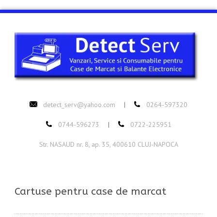
detect_serv@yahoo.com
0264-597320
|
0744-596273
0722-225951
|
Str. NASAUD nr. 8, ap. 35, 400610 CLUJ-NAPOCA
Cartuse pentru case de marcat