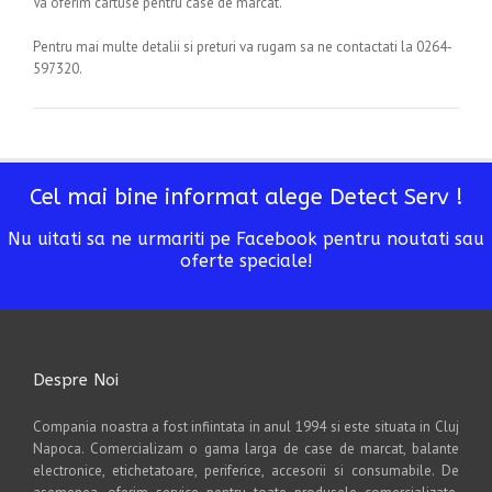
Va oferim cartuse pentru case de marcat.
Pentru mai multe detalii si preturi va rugam sa ne contactati la 0264-
597320.
Cel mai bine informat alege Detect Serv !
Nu uitati sa ne urmariti pe Facebook pentru noutati sau
oferte speciale!
Despre Noi
Compania noastra a fost infiintata in anul 1994 si este situata in Cluj
Napoca. Comercializam o gama larga de case de marcat, balante
electronice, etichetatoare, periferice, accesorii si consumabile. De