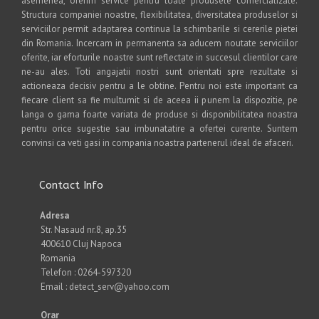
asemenea, oferim service pentru toate produsele comercializate.
Structura companiei noastre, flexibilitatea, diversitatea produselor si
serviciilor permit adaptarea continua la schimbarile si cererile pietei
din Romania. Incercam in permanenta sa aducem noutate serviciilor
oferite, iar eforturile noastre sunt reflectate in succesul clientilor care
ne-au ales. Toti angajatii nostri sunt orientati spre rezultate si
actioneaza decisiv pentru a le obtine. Pentru noi este important ca
fiecare client sa fie multumit si de aceea ii punem la dispozitie, pe
langa o gama foarte variata de produse si disponibilitatea noastra
pentru orice sugestie sau imbunatatire a ofertei curente. Suntem
convinsi ca veti gasi in compania noastra partenerul ideal de afaceri.
Contact Info
Adresa
Str. Nasaud nr.8, ap.35
400610 Cluj Napoca
Romania
Telefon : 0264-597320
Email : detect_serv@yahoo.com
Orar