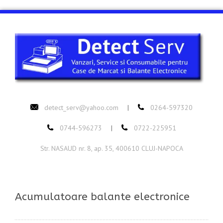
detect_serv@yahoo.com
0264-597320
|
0744-596273
0722-225951
|
Str. NASAUD nr. 8, ap. 35, 400610 CLUJ-NAPOCA
Acumulatoare balante electronice