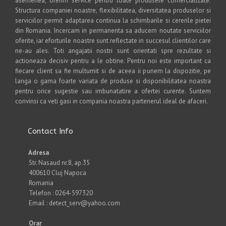
asemenea, oferim service pentru toate produsele comercializate.
Structura companiei noastre, flexibilitatea, diversitatea produselor si
serviciilor permit adaptarea continua la schimbarile si cererile pietei
din Romania. Incercam in permanenta sa aducem noutate serviciilor
oferite, iar eforturile noastre sunt reflectate in succesul clientilor care
ne-au ales. Toti angajatii nostri sunt orientati spre rezultate si
actioneaza decisiv pentru a le obtine. Pentru noi este important ca
fiecare client sa fie multumit si de aceea ii punem la dispozitie, pe
langa o gama foarte variata de produse si disponibilitatea noastra
pentru orice sugestie sau imbunatatire a ofertei curente. Suntem
convinsi ca veti gasi in compania noastra partenerul ideal de afaceri.
Contact Info
Adresa
Str. Nasaud nr.8, ap.35
400610 Cluj Napoca
Romania
Telefon : 0264-597320
Email : detect_serv@yahoo.com
Orar