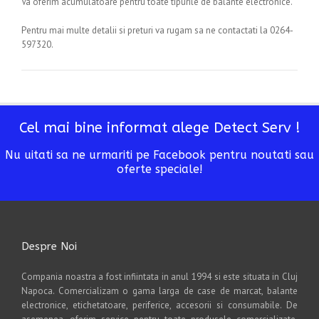
Va oferim acumulatoare pentru toate tipurile de balante electronice.
Pentru mai multe detalii si preturi va rugam sa ne contactati la 0264-
597320.
Cel mai bine informat alege Detect Serv !
Nu uitati sa ne urmariti pe Facebook pentru noutati sau
oferte speciale!
Despre Noi
Compania noastra a fost infiintata in anul 1994 si este situata in Cluj
Napoca. Comercializam o gama larga de case de marcat, balante
electronice, etichetatoare, periferice, accesorii si consumabile. De