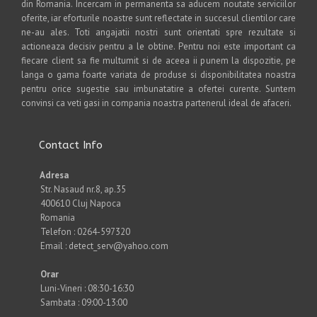
din Romania. Incercam in permanenta sa aducem noutate serviciilor
oferite, iar eforturile noastre sunt reflectate in succesul clientilor care
ne-au ales. Toti angajatii nostri sunt orientati spre rezultate si
actioneaza decisiv pentru a le obtine. Pentru noi este important ca
fiecare client sa fie multumit si de aceea ii punem la dispozitie, pe
langa o gama foarte variata de produse si disponibilitatea noastra
pentru orice sugestie sau imbunatatire a ofertei curente. Suntem
convinsi ca veti gasi in compania noastra partenerul ideal de afaceri.
Contact Info
Adresa
Str. Nasaud nr.8, ap.35
400610 Cluj Napoca
Romania
Telefon : 0264-597320
Email : detect_serv@yahoo.com
Orar
Luni-Vineri : 08:30-16:30
Sambata : 09:00-13:00