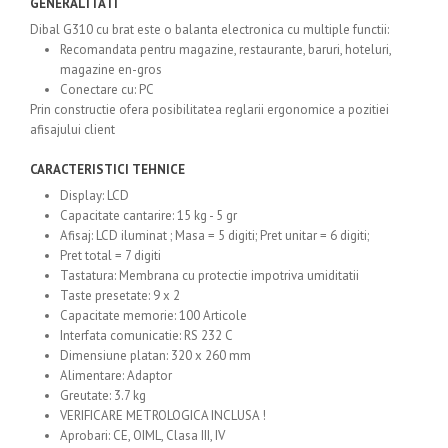
GENERALITATI
Dibal G310 cu brat este o balanta electronica cu multiple functii:
Recomandata pentru magazine, restaurante, baruri, hoteluri,
magazine en-gros
Conectare cu: PC
Prin constructie ofera posibilitatea reglarii ergonomice a pozitiei
afisajului client
CARACTERISTICI TEHNICE
Display: LCD
Capacitate cantarire: 15 kg - 5 gr
Afisaj: LCD iluminat ; Masa = 5 digiti; Pret unitar = 6 digiti;
Pret total = 7 digiti
Tastatura: Membrana cu protectie impotriva umiditatii
Taste presetate: 9 x 2
Capacitate memorie: 100 Articole
Interfata comunicatie: RS 232 C
Dimensiune platan: 320 x 260 mm
Alimentare: Adaptor
Greutate: 3.7 kg
VERIFICARE METROLOGICA INCLUSA !
Aprobari: CE, OIML, Clasa III, IV