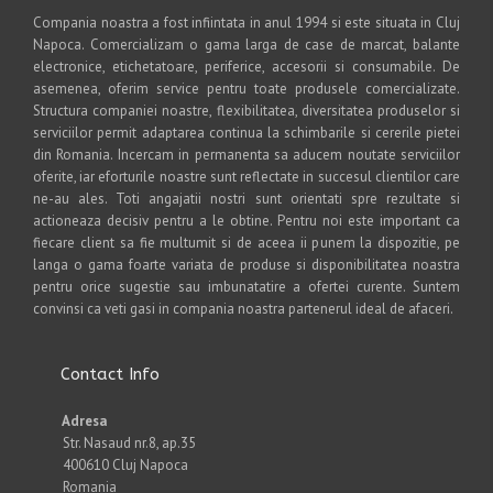
Compania noastra a fost infiintata in anul 1994 si este situata in Cluj
Napoca. Comercializam o gama larga de case de marcat, balante
electronice, etichetatoare, periferice, accesorii si consumabile. De
asemenea, oferim service pentru toate produsele comercializate.
Structura companiei noastre, flexibilitatea, diversitatea produselor si
serviciilor permit adaptarea continua la schimbarile si cererile pietei
din Romania. Incercam in permanenta sa aducem noutate serviciilor
oferite, iar eforturile noastre sunt reflectate in succesul clientilor care
ne-au ales. Toti angajatii nostri sunt orientati spre rezultate si
actioneaza decisiv pentru a le obtine. Pentru noi este important ca
fiecare client sa fie multumit si de aceea ii punem la dispozitie, pe
langa o gama foarte variata de produse si disponibilitatea noastra
pentru orice sugestie sau imbunatatire a ofertei curente. Suntem
convinsi ca veti gasi in compania noastra partenerul ideal de afaceri.
Contact Info
Adresa
Str. Nasaud nr.8, ap.35
400610 Cluj Napoca
Romania