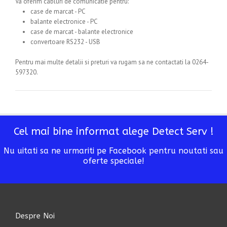
Va oferim cabluri de comunicatie pentru:
case de marcat - PC
balante electronice - PC
case de marcat - balante electronice
convertoare RS232 - USB
Pentru mai multe detalii si preturi va rugam sa ne contactati la 0264-
597320.
Cel mai bine informat alege Detect Serv !
Nu uitati sa ne urmariti pe Facebook pentru noutati sau
oferte speciale!
Despre Noi