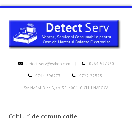
detect_serv@yahoo.com
0264-597320
|
0744-596273
0722-225951
|
Str. NASAUD nr. 8, ap. 35, 400610 CLUJ-NAPOCA
Cabluri de comunicatie