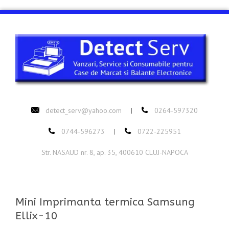
detect_serv@yahoo.com
0264-597320
|
0744-596273
0722-225951
|
Str. NASAUD nr. 8, ap. 35, 400610 CLUJ-NAPOCA
Mini Imprimanta termica Samsung
Ellix-10