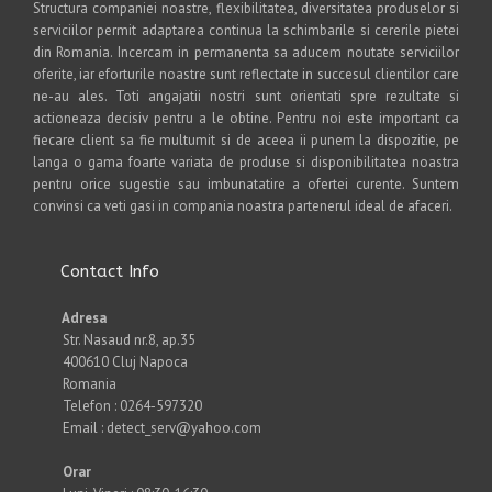
Structura companiei noastre, flexibilitatea, diversitatea produselor si
serviciilor permit adaptarea continua la schimbarile si cererile pietei
din Romania. Incercam in permanenta sa aducem noutate serviciilor
oferite, iar eforturile noastre sunt reflectate in succesul clientilor care
ne-au ales. Toti angajatii nostri sunt orientati spre rezultate si
actioneaza decisiv pentru a le obtine. Pentru noi este important ca
fiecare client sa fie multumit si de aceea ii punem la dispozitie, pe
langa o gama foarte variata de produse si disponibilitatea noastra
pentru orice sugestie sau imbunatatire a ofertei curente. Suntem
convinsi ca veti gasi in compania noastra partenerul ideal de afaceri.
Contact Info
Adresa
Str. Nasaud nr.8, ap.35
400610 Cluj Napoca
Romania
Telefon : 0264-597320
Email : detect_serv@yahoo.com
Orar