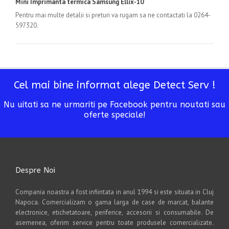
Mini Imprimanta termica Samsung Ellix-10
Pentru mai multe detalii si preturi va rugam sa ne contactati la 0264-
597320.
Cel mai bine informat alege Detect Serv !
Nu uitati sa ne urmariti pe Facebook pentru noutati sau
oferte speciale!
Despre Noi
Compania noastra a fost infiintata in anul 1994 si este situata in Cluj
Napoca. Comercializam o gama larga de case de marcat, balante
electronice, etichetatoare, periferice, accesorii si consumabile. De
asemenea, oferim service pentru toate produsele comercializate.