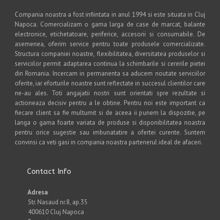
Compania noastra a fost infiintata in anul 1994 si este situata in Cluj
Napoca. Comercializam o gama larga de case de marcat, balante
electronice, etichetatoare, periferice, accesorii si consumabile. De
asemenea, oferim service pentru toate produsele comercializate.
Structura companiei noastre, flexibilitatea, diversitatea produselor si
serviciilor permit adaptarea continua la schimbarile si cererile pietei
din Romania. Incercam in permanenta sa aducem noutate serviciilor
oferite, iar eforturile noastre sunt reflectate in succesul clientilor care
ne-au ales. Toti angajatii nostri sunt orientati spre rezultate si
actioneaza decisiv pentru a le obtine. Pentru noi este important ca
fiecare client sa fie multumit si de aceea ii punem la dispozitie, pe
langa o gama foarte variata de produse si disponibilitatea noastra
pentru orice sugestie sau imbunatatire a ofertei curente. Suntem
convinsi ca veti gasi in compania noastra partenerul ideal de afaceri.
Contact Info
Adresa
Str. Nasaud nr.8, ap.35
400610 Cluj Napoca