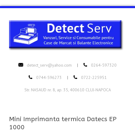
detect_serv@yahoo.com
0264-597320
|
0744-596273
0722-225951
|
Str. NASAUD nr. 8, ap. 35, 400610 CLUJ-NAPOCA
Mini Imprimanta termica Datecs EP
1000