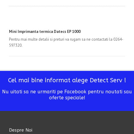
Mini Imprimanta termica Datecs EP 1000
Pentru mai multe detalii si preturi va rugam sa ne contactati la 0264-
597320.
Cel mai bine informat alege Detect Serv !
Nu uitati sa ne urmariti pe Facebook pentru noutati sau
oferte speciale!
Despre Noi