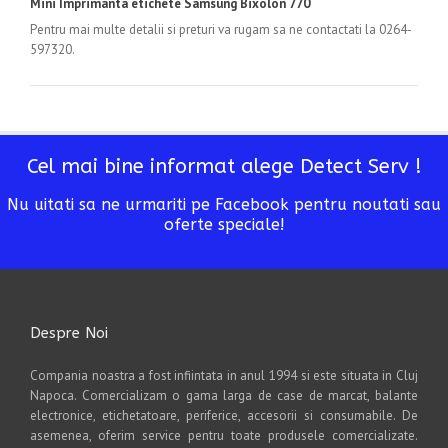
Mini Imprimanta etichete Samsung Bixolon 770
Pentru mai multe detalii si preturi va rugam sa ne contactati la 0264-
597320.
Cel mai bine informat alege Detect Serv !
Nu uitati sa ne urmariti pe Facebook pentru noutati sau
oferte speciale!
Despre Noi
Compania noastra a fost infiintata in anul 1994 si este situata in Cluj
Napoca. Comercializam o gama larga de case de marcat, balante
electronice, etichetatoare, periferice, accesorii si consumabile. De
asemenea, oferim service pentru toate produsele comercializate.