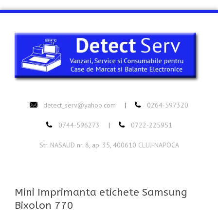
detect_serv@yahoo.com
0264-597320
|
0744-596273
0722-225951
|
Str. NASAUD nr. 8, ap. 35, 400610 CLUJ-NAPOCA
Mini Imprimanta etichete Samsung
Bixolon 770