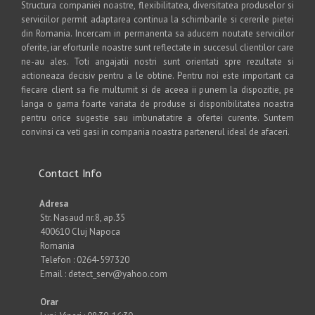
Structura companiei noastre, flexibilitatea, diversitatea produselor si
serviciilor permit adaptarea continua la schimbarile si cererile pietei
din Romania. Incercam in permanenta sa aducem noutate serviciilor
oferite, iar eforturile noastre sunt reflectate in succesul clientilor care
ne-au ales. Toti angajatii nostri sunt orientati spre rezultate si
actioneaza decisiv pentru a le obtine. Pentru noi este important ca
fiecare client sa fie multumit si de aceea ii punem la dispozitie, pe
langa o gama foarte variata de produse si disponibilitatea noastra
pentru orice sugestie sau imbunatatire a ofertei curente. Suntem
convinsi ca veti gasi in compania noastra partenerul ideal de afaceri.
Contact Info
Adresa
Str. Nasaud nr.8, ap.35
400610 Cluj Napoca
Romania
Telefon : 0264-597320
Email : detect_serv@yahoo.com
Orar